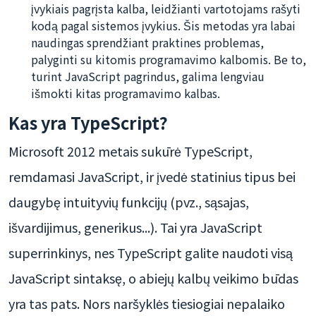
įvykiais pagrįsta kalba, leidžianti vartotojams rašyti
kodą pagal sistemos įvykius. Šis metodas yra labai
naudingas sprendžiant praktines problemas,
palyginti su kitomis programavimo kalbomis. Be to,
turint JavaScript pagrindus, galima lengviau
išmokti kitas programavimo kalbas.
Kas yra TypeScript?
Microsoft 2012 metais sukūrė TypeScript,
remdamasi JavaScript, ir įvedė statinius tipus bei
daugybę intuityvių funkcijų (pvz., sąsajas,
išvardijimus, generikus...). Tai yra JavaScript
superrinkinys, nes TypeScript galite naudoti visą
JavaScript sintaksę, o abiejų kalbų veikimo būdas
yra tas pats. Nors naršyklės tiesiogiai nepalaiko