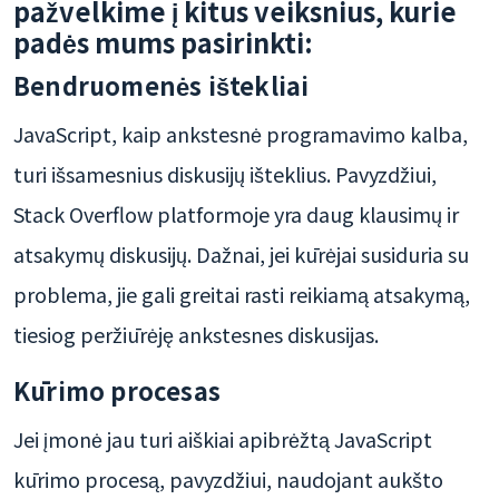
pažvelkime į kitus veiksnius, kurie
padės mums pasirinkti:
Bendruomenės ištekliai
JavaScript, kaip ankstesnė programavimo kalba,
turi išsamesnius diskusijų išteklius. Pavyzdžiui,
Stack Overflow platformoje yra daug klausimų ir
atsakymų diskusijų. Dažnai, jei kūrėjai susiduria su
problema, jie gali greitai rasti reikiamą atsakymą,
tiesiog peržiūrėję ankstesnes diskusijas.
Kūrimo procesas
Jei įmonė jau turi aiškiai apibrėžtą JavaScript
kūrimo procesą, pavyzdžiui, naudojant aukšto