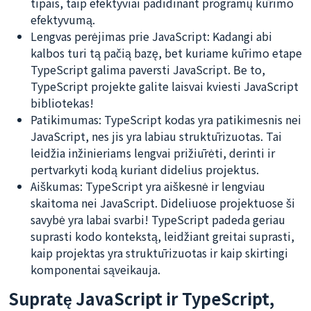
tipais, taip efektyviai padidinant programų kūrimo
efektyvumą.
Lengvas perėjimas prie JavaScript: Kadangi abi
kalbos turi tą pačią bazę, bet kuriame kūrimo etape
TypeScript galima paversti JavaScript. Be to,
TypeScript projekte galite laisvai kviesti JavaScript
bibliotekas!
Patikimumas: TypeScript kodas yra patikimesnis nei
JavaScript, nes jis yra labiau struktūrizuotas. Tai
leidžia inžinieriams lengvai prižiūrėti, derinti ir
pertvarkyti kodą kuriant didelius projektus.
Aiškumas: TypeScript yra aiškesnė ir lengviau
skaitoma nei JavaScript. Dideliuose projektuose ši
savybė yra labai svarbi! TypeScript padeda geriau
suprasti kodo kontekstą, leidžiant greitai suprasti,
kaip projektas yra struktūrizuotas ir kaip skirtingi
komponentai sąveikauja.
Supratę JavaScript ir TypeScript,