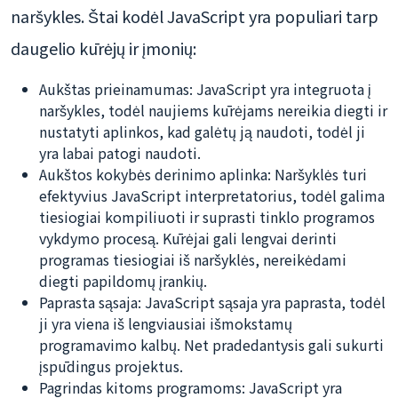
naršykles. Štai kodėl JavaScript yra populiari tarp
daugelio kūrėjų ir įmonių:
Aukštas prieinamumas: JavaScript yra integruota į
naršykles, todėl naujiems kūrėjams nereikia diegti ir
nustatyti aplinkos, kad galėtų ją naudoti, todėl ji
yra labai patogi naudoti.
Aukštos kokybės derinimo aplinka: Naršyklės turi
efektyvius JavaScript interpretatorius, todėl galima
tiesiogiai kompiliuoti ir suprasti tinklo programos
vykdymo procesą. Kūrėjai gali lengvai derinti
programas tiesiogiai iš naršyklės, nereikėdami
diegti papildomų įrankių.
Paprasta sąsaja: JavaScript sąsaja yra paprasta, todėl
ji yra viena iš lengviausiai išmokstamų
programavimo kalbų. Net pradedantysis gali sukurti
įspūdingus projektus.
Pagrindas kitoms programoms: JavaScript yra