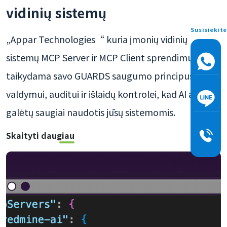
vidinių sistemų
Susisiekite
„Appar Technologies“ kuria įmonių vidinių
sistemų MCP Server ir MCP Client sprendimus,
taikydama savo GUARDS saugumo principus teisių
valdymui, auditui ir išlaidų kontrolei, kad AI agentai
galėtų saugiai naudotis jūsų sistemomis.
Skaityti daugiau