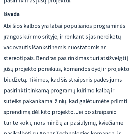
pasirinkimas jūsų projektui.
Išvada
Abi šios kalbos yra labai populiarios programinės
įrangos kūrimo srityje, ir renkantis jas nereikėtų
vadovautis išankstinėmis nuostatomis ar
stereotipais. Bendras pasirinkimas turi atsižvelgti į
jūsų projekto poreikius, komandos dydį ir projekto
biudžetą. Tikimės, kad šis straipsnis padės jums
pasirinkti tinkamą programų kūrimo kalbą ir
suteiks pakankamai žinių, kad galėtumėte priimti
sprendimą dėl kito projekto. Jei po straipsnio
turite kokių nors minčių ar pasiūlymų, kviečiame
pasikalbėti su Appar Technologies komanda, ir