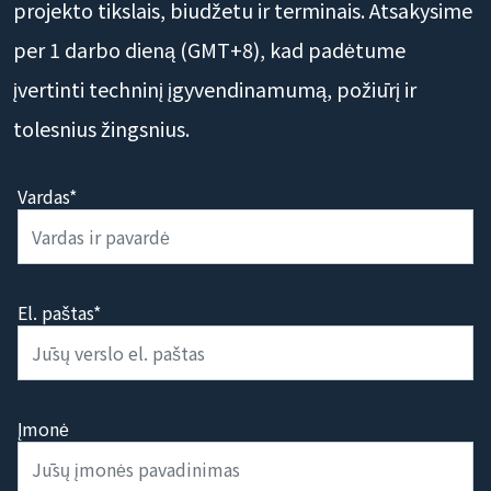
projekto tikslais, biudžetu ir terminais. Atsakysime
per 1 darbo dieną (GMT+8), kad padėtume
įvertinti techninį įgyvendinamumą, požiūrį ir
tolesnius žingsnius.
Vardas*
El. paštas*
Įmonė