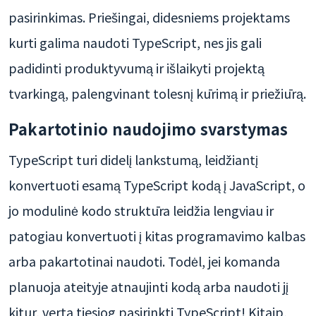
pasirinkimas. Priešingai, didesniems projektams
kurti galima naudoti TypeScript, nes jis gali
padidinti produktyvumą ir išlaikyti projektą
tvarkingą, palengvinant tolesnį kūrimą ir priežiūrą.
Pakartotinio naudojimo svarstymas
TypeScript turi didelį lankstumą, leidžiantį
konvertuoti esamą TypeScript kodą į JavaScript, o
jo modulinė kodo struktūra leidžia lengviau ir
patogiau konvertuoti į kitas programavimo kalbas
arba pakartotinai naudoti. Todėl, jei komanda
planuoja ateityje atnaujinti kodą arba naudoti jį
kitur, verta tiesiog pasirinkti TypeScript! Kitaip,