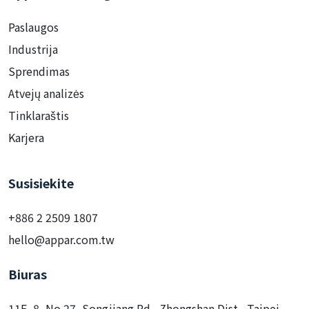
Paslaugos
Industrija
Sprendimas
Atvejų analizės
Tinklaraštis
Karjera
Susisiekite
+886 2 2509 1807
hello@appar.com.tw
Biuras
11F.-8, No.27, Songjiang Rd., Zhongshan Dist., Taipei