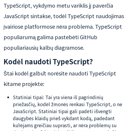
TypeScript, vykdymo metu variklis jį paverčia
JavaScript sintakse, todėl TypeScript naudojimas
įvairiose platformose nėra problema. TypeScript
populiarumą galima pastebėti GitHub
populiariausių kalbų diagramose.
Kodėl naudoti TypeScript?
Štai kodėl galbūt norėsite naudoti TypeScript
kitame projekte:
Statiniai tipai: Tai yra viena iš pagrindinių
priežasčių, kodėl žmonės renkasi TypeScript, o ne
JavaScript. Statiniai tipai gali padėti išvengti
daugybės klaidų prieš vykdant kodą, padedant
kūrėjams greičiau suprasti, ar nėra problemų su