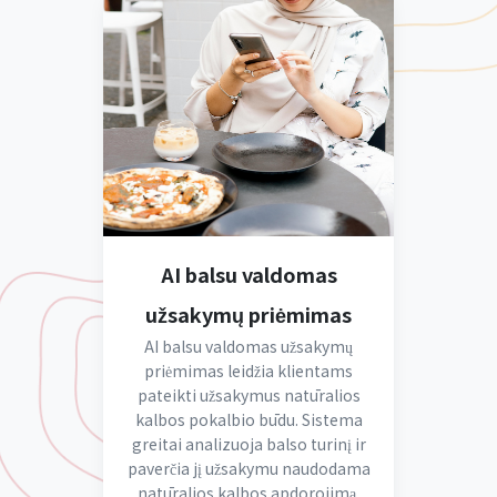
AI balsu valdomas
užsakymų priėmimas
AI balsu valdomas užsakymų
priėmimas leidžia klientams
pateikti užsakymus natūralios
kalbos pokalbio būdu. Sistema
greitai analizuoja balso turinį ir
paverčia jį užsakymu naudodama
natūralios kalbos apdorojimą,