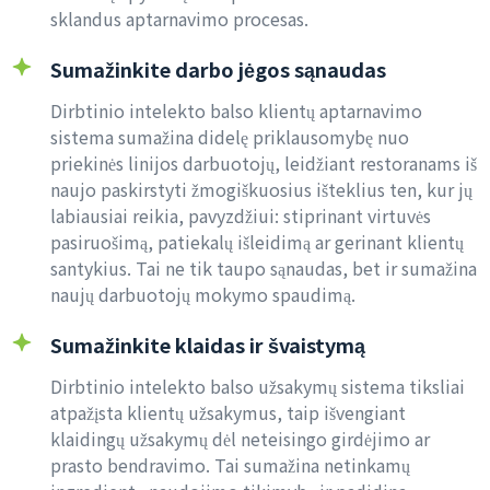
sklandus aptarnavimo procesas.
Sumažinkite darbo jėgos sąnaudas
Dirbtinio intelekto balso klientų aptarnavimo
sistema sumažina didelę priklausomybę nuo
priekinės linijos darbuotojų, leidžiant restoranams iš
naujo paskirstyti žmogiškuosius išteklius ten, kur jų
labiausiai reikia, pavyzdžiui: stiprinant virtuvės
pasiruošimą, patiekalų išleidimą ar gerinant klientų
santykius. Tai ne tik taupo sąnaudas, bet ir sumažina
naujų darbuotojų mokymo spaudimą.
Sumažinkite klaidas ir švaistymą
Dirbtinio intelekto balso užsakymų sistema tiksliai
atpažįsta klientų užsakymus, taip išvengiant
klaidingų užsakymų dėl neteisingo girdėjimo ar
prasto bendravimo. Tai sumažina netinkamų