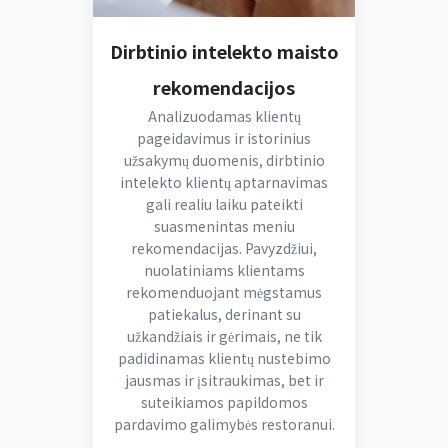
Dirbtinio intelekto maisto
rekomendacijos
Analizuodamas klientų
pageidavimus ir istorinius
užsakymų duomenis, dirbtinio
intelekto klientų aptarnavimas
gali realiu laiku pateikti
suasmenintas meniu
rekomendacijas. Pavyzdžiui,
nuolatiniams klientams
rekomenduojant mėgstamus
patiekalus, derinant su
užkandžiais ir gėrimais, ne tik
padidinamas klientų nustebimo
jausmas ir įsitraukimas, bet ir
suteikiamos papildomos
pardavimo galimybės restoranui.