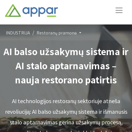
INDUSTRIJA
Restoranų pramonė
AI balso užsakymų sistema ir
AI stalo aptarnavimas –
nauja restorano patirtis
AI technologijos restoranų sektoriuje atneša
revoliuciją: AI balso užsakymų sistema ir išmanusis
stalo aptarnavimas gerina užsakymų procesą,