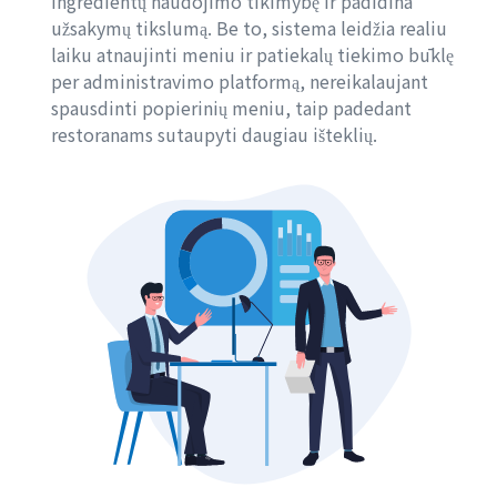
ingredientų naudojimo tikimybę ir padidina
užsakymų tikslumą. Be to, sistema leidžia realiu
laiku atnaujinti meniu ir patiekalų tiekimo būklę
per administravimo platformą, nereikalaujant
spausdinti popierinių meniu, taip padedant
restoranams sutaupyti daugiau išteklių.