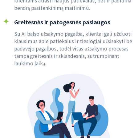
klientams atrasti naujus patiekalus, bet ir padidina
bendrą pasitenkinimą maitinimu.
Greitesnės ir patogesnės paslaugos
Su AI balso užsakymo pagalba, klientai gali užduoti
klausimus apie patiekalus ir tiesiogiai užsisakyti be
padavėjo pagalbos, todėl visas užsakymo procesas
tampa greitesnis ir sklandesnis, sutrumpinant
laukimo laiką.