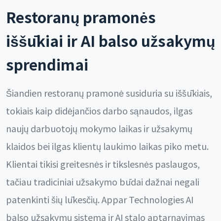
Restoranų pramonės
iššūkiai ir AI balso užsakymų
sprendimai
Šiandien restoranų pramonė susiduria su iššūkiais,
tokiais kaip didėjančios darbo sąnaudos, ilgas
naujų darbuotojų mokymo laikas ir užsakymų
klaidos bei ilgas klientų laukimo laikas piko metu.
Klientai tikisi greitesnės ir tikslesnės paslaugos,
tačiau tradiciniai užsakymo būdai dažnai negali
patenkinti šių lūkesčių. Appar Technologies AI
balso užsakymų sistema ir AI stalo aptarnavimas