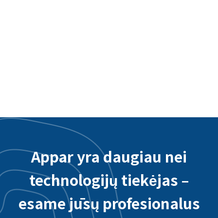
Taoyuan tarptautinio oro uosto interaktyvi
programėlė - užpakalinės sistemos
integracija
Appar yra daugiau nei
technologijų tiekėjas –
esame jūsų profesionalus