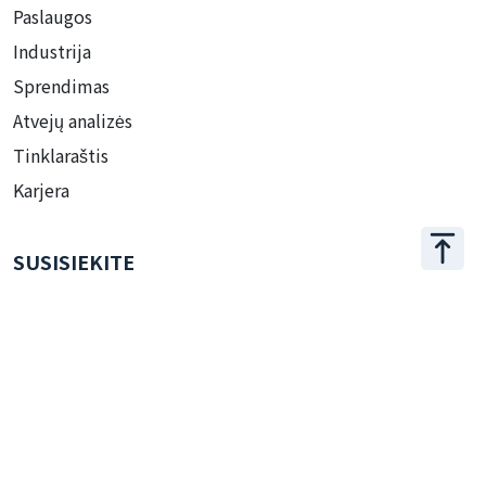
Paslaugos
Industrija
Sprendimas
Atvejų analizės
Tinklaraštis
Karjera
SUSISIEKITE
+886 2 2509 1807
hello@appar.com.tw
BIURAS
11F.-8, No.27, Songjiang Rd., Zhongshan Dist., Taipei