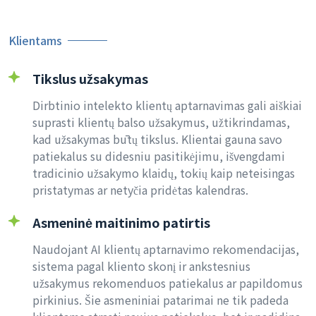
Klientams
Tikslus užsakymas
Dirbtinio intelekto klientų aptarnavimas gali aiškiai
suprasti klientų balso užsakymus, užtikrindamas,
kad užsakymas būtų tikslus. Klientai gauna savo
patiekalus su didesniu pasitikėjimu, išvengdami
tradicinio užsakymo klaidų, tokių kaip neteisingas
pristatymas ar netyčia pridėtas kalendras.
Asmeninė maitinimo patirtis
Naudojant AI klientų aptarnavimo rekomendacijas,
sistema pagal kliento skonį ir ankstesnius
užsakymus rekomenduos patiekalus ar papildomus
pirkinius. Šie asmeniniai patarimai ne tik padeda