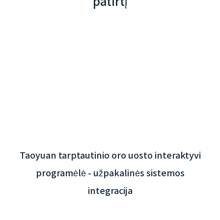
patirtį