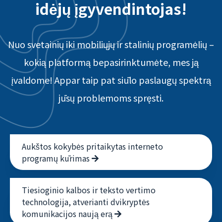
idėjų įgyvendintojas!
Nuo svetainių iki mobiliųjų ir stalinių programėlių –
kokią platformą bepasirinktumėte, mes ją
įvaldome! Appar taip pat siūlo paslaugų spektrą
jūsų problemoms spręsti.
Aukštos kokybės pritaikytas interneto
programų kūrimas
Tiesioginio kalbos ir teksto vertimo
technologija, atverianti dvikryptės
komunikacijos naują erą