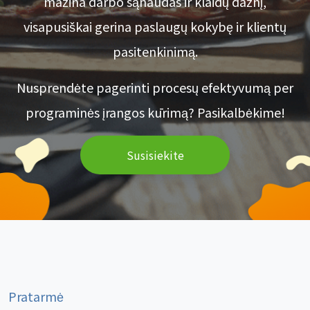
mažina darbo sąnaudas ir klaidų dažnį,
visapusiškai gerina paslaugų kokybę ir klientų
pasitenkinimą.
Nusprendėte pagerinti procesų efektyvumą per
programinės įrangos kūrimą? Pasikalbėkime!
Susisiekite
Pratarmė