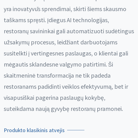
yra inovatyvūs sprendimai, skirti šiems skausmo
taškams spręsti. Įdiegus AI technologijas,
restoranų savininkai gali automatizuoti sudėtingus
užsakymų procesus, leidžiant darbuotojams
susitelkti į vertingesnes paslaugas, o klientai gali
mėgautis sklandesne valgymo patirtimi. Ši
skaitmeninė transformacija ne tik padeda
restoranams padidinti veiklos efektyvumą, bet ir
visapusiškai pagerina paslaugų kokybę,
suteikdama naują gyvybę restoranų pramonei.
Produkto klasikinis atvejis