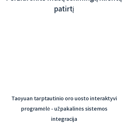
patirtį