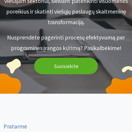
viešajam sektoriui, siekiant patenkinti visuomenės
poreikius ir skatinti viešųjų paslaugų skaitmeninę
transformaciją.
Nusprendėte pagerinti procesų efektyvumą per
programinės įrangos kūrimą? Pasikalbėkime!
Susisiekite
Pratarmė