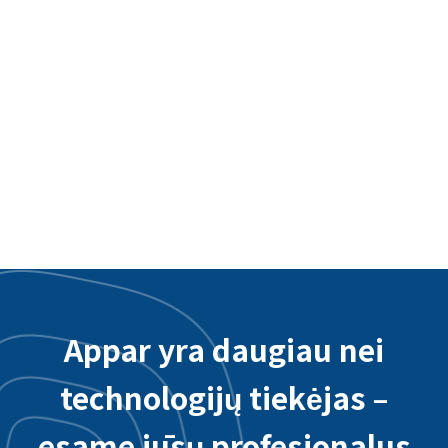
Taoyuan tarptautinio oro uosto interaktyvi
programėlė - užpakalinės sistemos
integracija
Appar yra daugiau nei
technologijų tiekėjas –
esame jūsų profesionalus