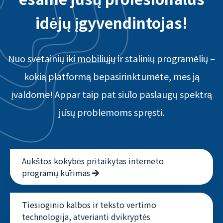
idėjų įgyvendintojas!
Nuo svetainių iki mobiliųjų ir stalinių programėlių –
kokią platformą bepasirinktumėte, mes ją
įvaldome! Appar taip pat siūlo paslaugų spektrą
jūsų problemoms spręsti.
Aukštos kokybės pritaikytas interneto
programų kūrimas
Tiesioginio kalbos ir teksto vertimo
technologija, atverianti dvikryptės