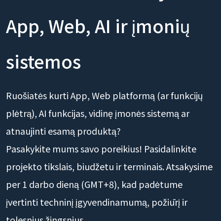
App, Web, AI ir įmonių
sistemos
Ruošiatės kurti App, Web platformą (ar funkcijų
plėtrą), AI funkcijas, vidinę įmonės sistemą ar
atnaujinti esamą produktą?
Pasakykite mums savo poreikius! Pasidalinkite
projekto tikslais, biudžetu ir terminais. Atsakysime
per 1 darbo dieną (GMT+8), kad padėtume
įvertinti techninį įgyvendinamumą, požiūrį ir
tolesnius žingsnius.