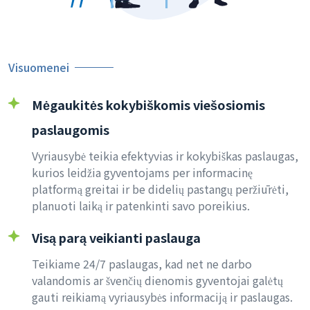
Visuomenei
Mėgaukitės kokybiškomis viešosiomis
paslaugomis
Vyriausybė teikia efektyvias ir kokybiškas paslaugas,
kurios leidžia gyventojams per informacinę
platformą greitai ir be didelių pastangų peržiūrėti,
planuoti laiką ir patenkinti savo poreikius.
Visą parą veikianti paslauga
Teikiame 24/7 paslaugas, kad net ne darbo
valandomis ar švenčių dienomis gyventojai galėtų
gauti reikiamą vyriausybės informaciją ir paslaugas.