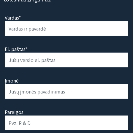
Vardas*
El. paštas*
Įmonė
Pareigos