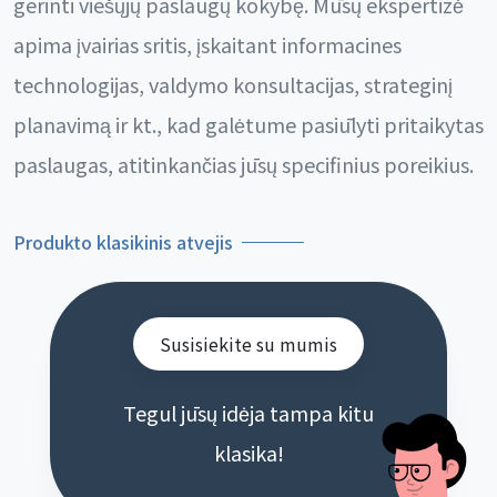
gerinti viešųjų paslaugų kokybę. Mūsų ekspertizė
apima įvairias sritis, įskaitant informacines
technologijas, valdymo konsultacijas, strateginį
planavimą ir kt., kad galėtume pasiūlyti pritaikytas
paslaugas, atitinkančias jūsų specifinius poreikius.
Produkto klasikinis atvejis
Susisiekite su mumis
Tegul jūsų idėja tampa kitu
klasika!