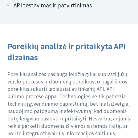
API testavimas ir patvirtinimas
Poreikių analizė ir pritaikyta API
dizainas
Poreikių analizės paslauga leidžia giliai suprasti jūsų
verslo procesus ir duomenų poreikius, o pagal šiuos
poreikius sukurti labiausiai atitinkantį API. API
kūrimo procese Appar Technologies ne tik pabrėžia
techninį įgyvendinimo paprastumą, bet ir atsižvelgia į
naudojimo patogumą ir efektyvumą, kad duomenis
būtų lengviau pasiekti ir pritaikyti. Nesvarbu, ar jums
reikia perkelti duomenis iš vienos sistemos į kitą, ar
norite integruoti įvairius informacijos šaltinius,