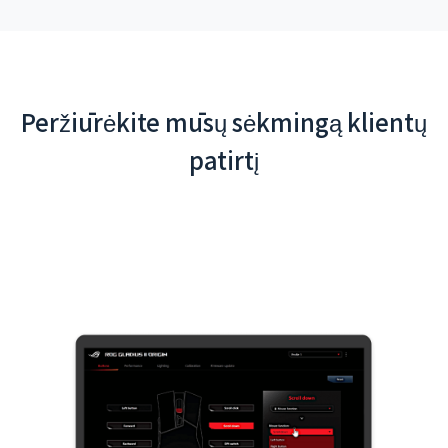
Peržiūrėkite mūsų sėkmingą klientų
patirtį