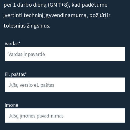
per 1 darbo dieną (GMT+8), kad padėtume
įvertinti techninį įgyvendinamumą, požiūrį ir
tolesnius žingsnius.
Vardas*
El. paštas*
Įmonė