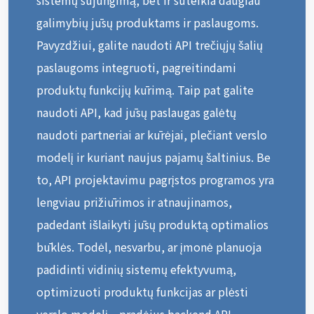
galimybių jūsų produktams ir paslaugoms.
Pavyzdžiui, galite naudoti API trečiųjų šalių
paslaugoms integruoti, pagreitindami
produktų funkcijų kūrimą. Taip pat galite
naudoti API, kad jūsų paslaugas galėtų
naudoti partneriai ar kūrėjai, plečiant verslo
modelį ir kuriant naujus pajamų šaltinius. Be
to, API projektavimu pagrįstos programos yra
lengviau prižiūrimos ir atnaujinamos,
padedant išlaikyti jūsų produktą optimalios
būklės. Todėl, nesvarbu, ar įmonė planuoja
padidinti vidinių sistemų efektyvumą,
optimizuoti produktų funkcijas ar plėsti
verslo modelį... pradėjus backend API