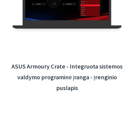
Taoyuan tarptautinio oro uosto interaktyvi
programėlė - užpakalinės sistemos
integracija