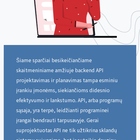
Šiame sparčiai besikeičiančiame
skaitmeniniame amžiuje backend API
projektavimas ir planavimas tampa esminiu
įrankiu įmonėms, siekiančioms didesnio
efektyvumo ir lankstumo. API, arba programų
sąsaja, yra terpė, leidžianti programinei
įrangai bendrauti tarpusavyje. Gerai
suprojektuotas API ne tik užtikrina sklandų
sistemų sujungimą, bet ir suteikia daugiau