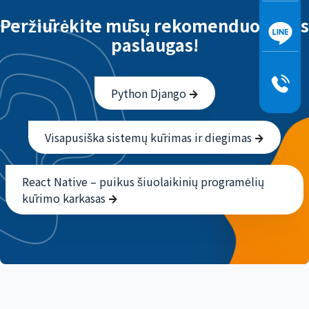
Peržiūrėkite mūsų rekomenduojamas
paslaugas!
Python Django
Visapusiška sistemų kūrimas ir diegimas
React Native – puikus šiuolaikinių programėlių
kūrimo karkasas