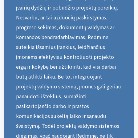
įvairių dydžių ir pobūdžio projektų poreikių.
Nesvarbu, ar tai užduočių paskirstymas,
progreso sekimas, dokumentų valdymas ar
komandos bendradarbiavimas, Redmine
suteikia išsamius įrankius, leidžiančius
įmonėms efektyviau kontroliuoti projekto
eigą ir kokybę bei užtikrinti, kad visi darbai
būtų atlikti laiku. Be to, integruojant
projektų valdymo sistemą, įmonės gali geriau
panaudoti išteklius, sumažinti
pasikartojančio darbo ir prastos
komunikacijos sukeltą laiko ir sąnaudų
švaistymą. Todėl projektų valdymo sistemos
diegimas, ypač naudojant Redmine, ne tik