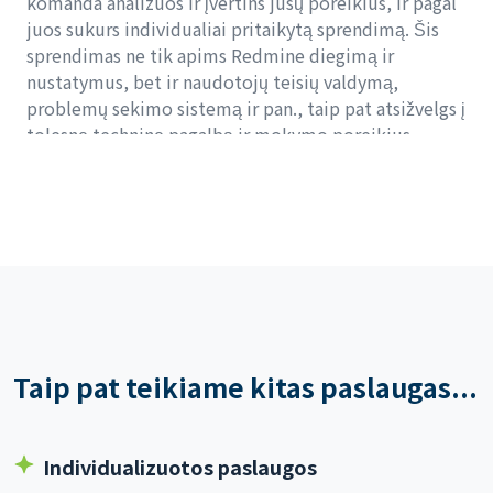
komanda analizuos ir įvertins jūsų poreikius, ir pagal
juos sukurs individualiai pritaikytą sprendimą. Šis
sprendimas ne tik apims Redmine diegimą ir
nustatymus, bet ir naudotojų teisių valdymą,
problemų sekimo sistemą ir pan., taip pat atsižvelgs į
tolesnę techninę pagalbą ir mokymo poreikius.
Taip pat teikiame kitas paslaugas...
Individualizuotos paslaugos