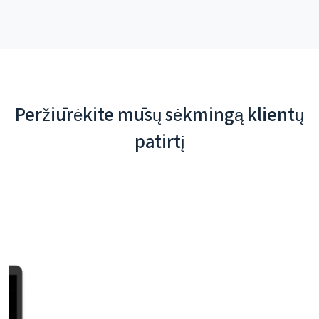
Peržiūrėkite mūsų sėkmingą klientų
patirtį