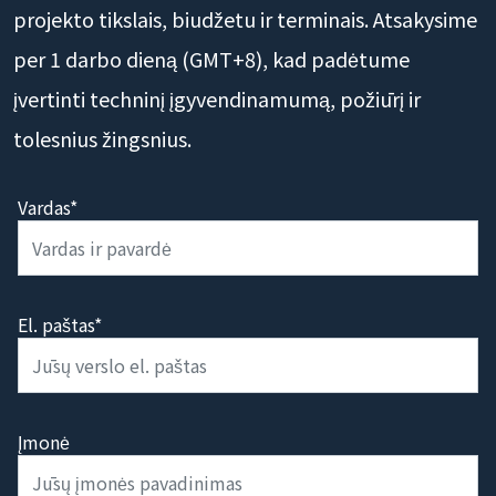
projekto tikslais, biudžetu ir terminais. Atsakysime
per 1 darbo dieną (GMT+8), kad padėtume
įvertinti techninį įgyvendinamumą, požiūrį ir
tolesnius žingsnius.
Vardas*
El. paštas*
Įmonė