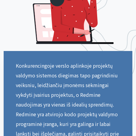
Konkurencingoje verslo aplinkoje projektų
valdymo sistemos diegimas tapo pagrindiniu
veiksniu, leidžiančiu įmonėms sėkmingai
vykdyti įvairius projektus, o Redmine
naudojimas yra vienas iš idealių sprendimų.
Redmine yra atvirojo kodo projektų valdymo
programinė įranga, kuri yra galinga ir labai
lanksti bei išplečiama, galinti prisitaikyti prie