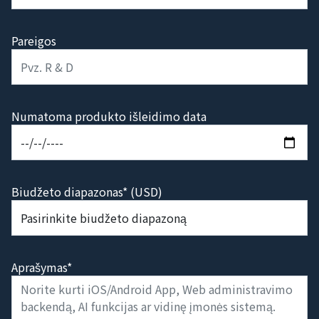
Pareigos
Numatoma produkto išleidimo data
Biudžeto diapazonas* (USD)
Aprašymas*