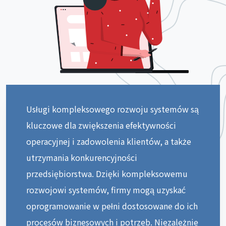
Usługi kompleksowego rozwoju systemów są
kluczowe dla zwiększenia efektywności
operacyjnej i zadowolenia klientów, a także
utrzymania konkurencyjności
przedsiębiorstwa. Dzięki kompleksowemu
rozwojowi systemów, firmy mogą uzyskać
oprogramowanie w pełni dostosowane do ich
procesów biznesowych i potrzeb. Niezależnie