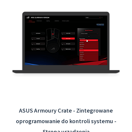
Interaktywna aplikacja lotniska Taoyuan -
integracja systemu zaplecza