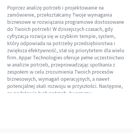
Poprzez analizę potrzeb i projektowanie na
zamówienie, przekształcamy Twoje wymagania
biznesowe w rozwiązania programowe dostosowane
do Twoich potrzeb! W dzisiejszych czasach, gdy
cyfryzacja rozwija się w szybkim tempie, system,
który odpowiada na potrzeby przedsiębiorstwa i
zwiększa efektywność, stał się priorytetem dla wielu
firm. Appar Technologies oferuje pełne uczestnictwo
w analizie potrzeb, przeprowadzając spotkania z
zespołem w celu zrozumienia Twoich procesów
biznesowych, wymagań operacyjnych, a nawet
potencjalnej skali rozwoju w przyszłości. Następnie,
na podstawie tych potrzeb, tworzymy
spersonalizowaną architekturę oprogramowania i
projekt interfejsu, dzięki czemu Twój system jest nie
tylko potężny, ale także intuicyjny i łatwy w użyciu.