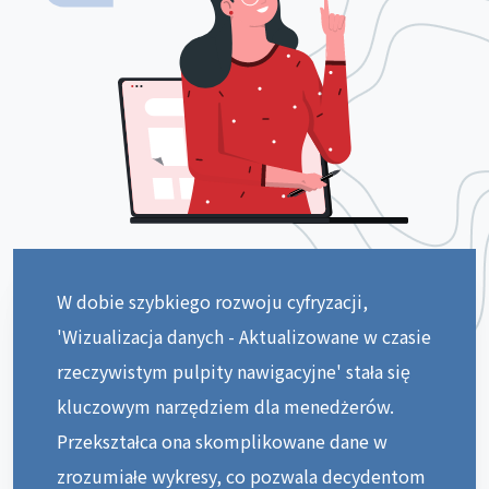
W dobie szybkiego rozwoju cyfryzacji,
'Wizualizacja danych - Aktualizowane w czasie
rzeczywistym pulpity nawigacyjne' stała się
kluczowym narzędziem dla menedżerów.
Przekształca ona skomplikowane dane w
zrozumiałe wykresy, co pozwala decydentom