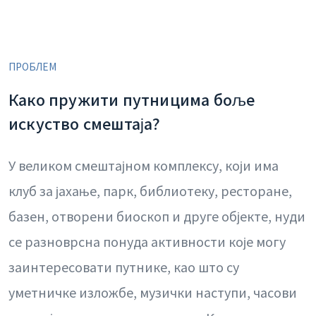
ПРОБЛЕМ
Како пружити путницима боље
искуство смештаја?
У великом смештајном комплексу, који има
клуб за јахање, парк, библиотеку, ресторане,
базен, отворени биоскоп и друге објекте, нуди
се разноврсна понуда активности које могу
заинтересовати путнике, као што су
уметничке изложбе, музички наступи, часови