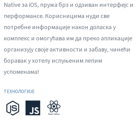
Native за iOS, пружа брз и одзиван интерфејс и
перформансе. Корисницима нуди све
потребне информације након доласка у
комплекс и омогућава им да преко апликације
организују своје активности и забаву, чинећи
боравак у хотелу испуњеним лепим
успоменама!
ТЕХНОЛОГИЈЕ