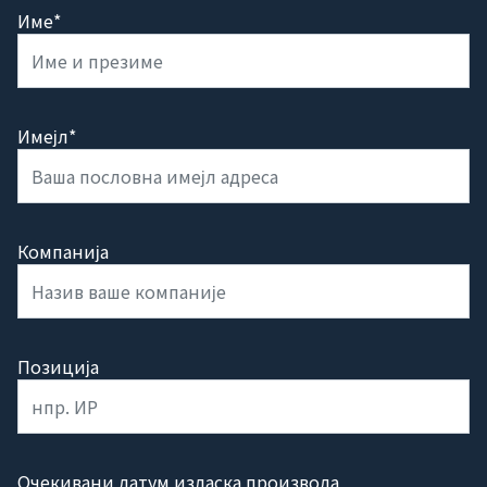
Име*
Имејл*
Компанија
Позиција
Очекивани датум изласка производа