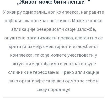
„Живот може бити лепши“
У оквиру одмаралишног комплекса, направите
најбоље планове за свој живот. Можете преко
апликације резервисати своје изложбе,
опуштено организовати превоз, елегантно се
кретати између смештајног и изложбеног
комплекса; такође можете учествовати у
актуелним догађајима и упознати људе
сличних интересовања! Преко апликације
лако организујте савршен одмор за себе и
своју породицу!