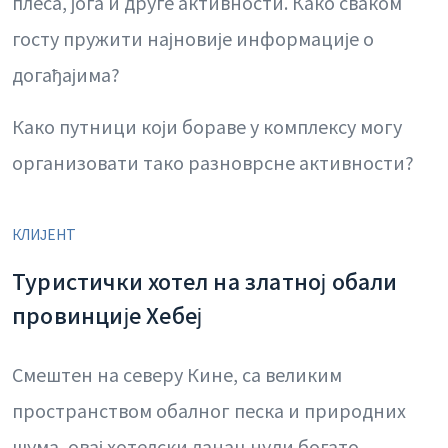
плеса, јога и друге активности. Како сваком
госту пружити најновије информације о
догађајима?
Како путници који бораве у комплексу могу
организовати тако разноврсне активности?
КЛИЈЕНТ
Туристички хотел на златној обали
провинције Хебеј
Смештен на северу Кине, са великим
пространством обалног песка и природних
шума, овај хотелски ланац нуди богато