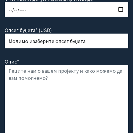
Опсег буџета* (USD)
Опис*