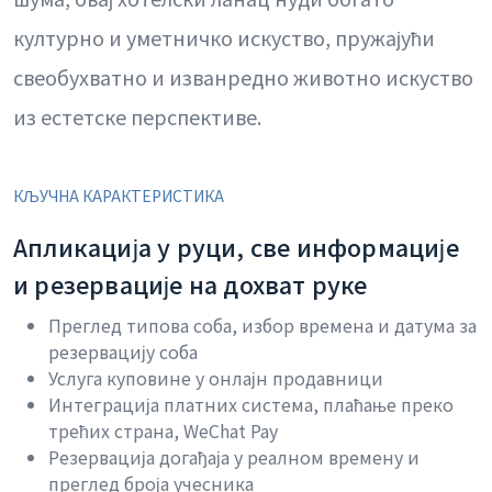
културно и уметничко искуство, пружајући
свеобухватно и изванредно животно искуство
из естетске перспективе.
КЉУЧНА КАРАКТЕРИСТИКА
Апликација у руци, све информације
и резервације на дохват руке
Преглед типова соба, избор времена и датума за
резервацију соба
Услуга куповине у онлајн продавници
Интеграција платних система, плаћање преко
трећих страна, WeChat Pay
Резервација догађаја у реалном времену и
преглед броја учесника