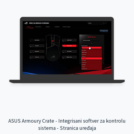
Интерактивна апликација за међународни
аеродром Таојуан - Интеграција система позадине