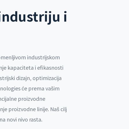
ndustriju i
romenljivom industrijskom
je kapaciteta i efikasnosti
rijski dizajn, optimizacija
chnologies će prema vašim
cijalne proizvodne
 proizvodne linije. Naš cilj
a novi nivo rasta.