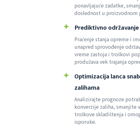
ponavljajuće zadatke, smanji
doslednost u proizvodnom 
Prediktivno održavanje 
Praćenje stanja opreme i im
unapred sprovođenje održav
vreme zastoja i troškovi po
produžava vek trajanja opr
Optimizacija lanca snab
zalihama
Analizirajte prognoze potra
konverzije zaliha, smanjite v
troškove skladištenja i om
isporuke.