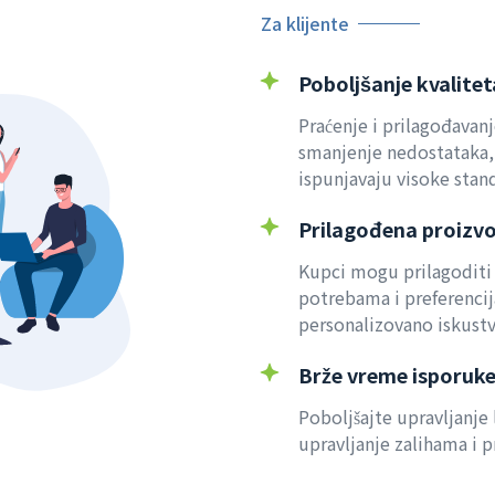
Za klijente
Poboljšanje kvalite
Praćenje i prilagođavan
smanjenje nedostataka,
ispunjavaju visoke stan
Prilagođena proizv
Kupci mogu prilagoditi
potrebama i preferencija
personalizovano iskust
Brže vreme isporuk
Poboljšajte upravljanje
upravljanje zalihama i 