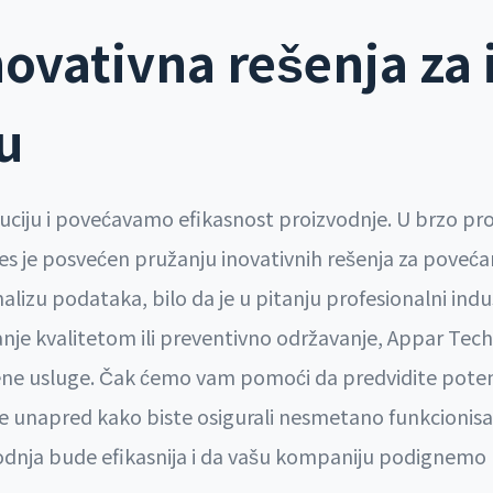
vativna rešenja za i
u
uciju i povećavamo efikasnost proizvodnje. U brzo p
s je posvećen pružanju inovativnih rešenja za povećan
lizu podataka, bilo da je u pitanju profesionalni indust
anje kvalitetom ili preventivno održavanje, Appar Te
ene usluge. Čak ćemo vam pomoći da predvidite poten
unapred kako biste osigurali nesmetano funkcionisanje
vodnja bude efikasnija i da vašu kompaniju podignemo n