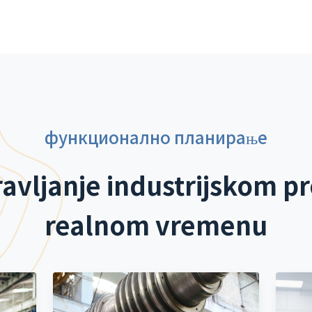
функционално планирање
ravljanje industrijskom p
realnom vremenu