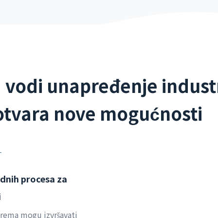
a vodi unapređenje indust
 otvara nove mogućnosti
dnih procesa za
i
rema mogu izvršavati