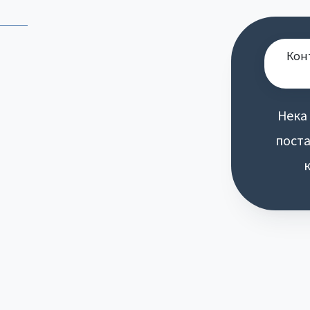
Кон
Нека
поста