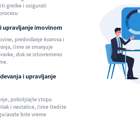
ti greške i osigurati
procesu
i upravljanje imovinom
ovine, predviđanje kvarova i
anja, čime se smanjuje
pravke, dok se istovremeno
eme.
devanja i upravljanje
žnje, poboljšajte stopu
išak i nestašice, čime štedite
ogućavate brže vreme