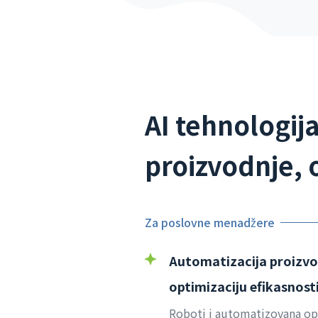
AI tehnologij
proizvodnje,
Za poslovne menadžere
Automatizacija proizvo
optimizaciju efikasnost
Roboti i automatizovana op