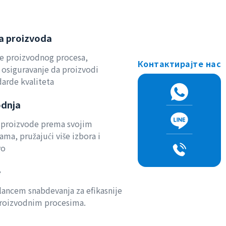
ta proizvoda
je proizvodnog procesa,
Контактирајте нас
 osiguravanje da proizvodi
darde kvaliteta
odnja
 proizvode prema svojim
ma, pružajući više izbora i
vo
e
 lancem snabdevanja za efikasnije
proizvodnim procesima.