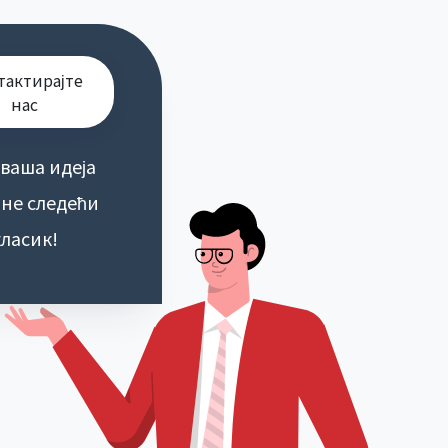
тактирајте
нас
 ваша идеја
не следећи
класик!