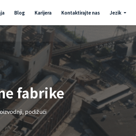
aja
Blog
Karijera
Kontaktirajte nas
Jezik
ne fabrike
roizvodnji, podižući