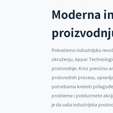
Moderna ino
proizvodnj
Pokrećemo industrijsku revol
okruženju, Appar Technologie
proizvodnje. Kroz preciznu ana
proizvodnih procesa, upravlj
potrebama kreirati prilagođ
probleme i preduzmete akcije 
je da vaša industrijska proiz