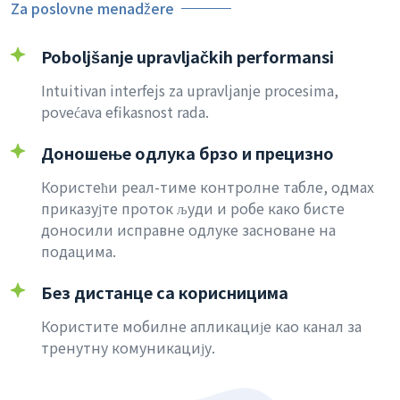
Za poslovne menadžere
Poboljšanje upravljačkih performansi
Intuitivan interfejs za upravljanje procesima,
povećava efikasnost rada.
Доношење одлука брзо и прецизно
Користећи реал-тиме контролне табле, одмах
приказујте проток људи и робе како бисте
доносили исправне одлуке засноване на
подацима.
Без дистанце са корисницима
Користите мобилне апликације као канал за
тренутну комуникацију.