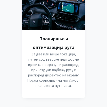
Планирање и
оптимизација рута
За две или више локација,
путем софтверске платформе
врши се прорачун и распоред,
приказујући најбољу руту и
распоред директно на екрану.
Пружа корисницима могућност
планирања путовања.