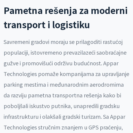
Pametna rešenja za moderni
transport i logistiku
Savremeni gradovi moraju se prilagoditi rastućoj
populaciji, istovremeno prevazilazeći saobraćajne
gužve i promovišući održivu budućnost. Appar
Technologies pomaže kompanijama za upravljanje
parking mestima i međunarodnim aerodromima
da razviju pametna transportna rešenja kako bi
poboljšali iskustvo putnika, unapredili gradsku
infrastrukturu i olakšali gradski turizam. Sa Appar
Technologies stručnim znanjem u GPS praćenju,