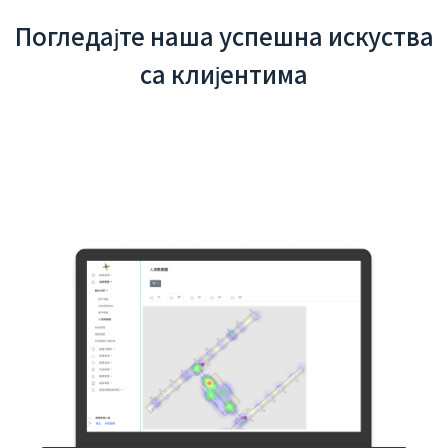
Погледајте наша успешна искуства
са клијентима