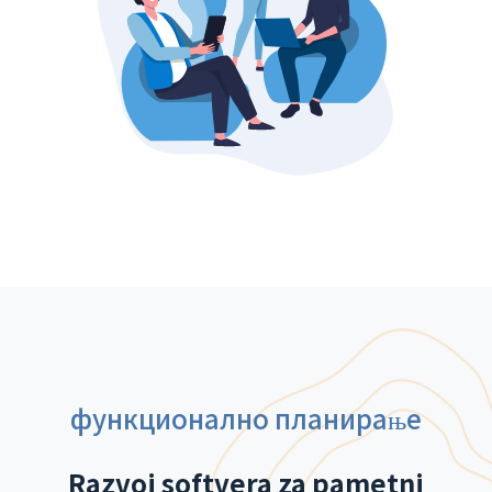
функционално планирање
Razvoj softvera za pametni