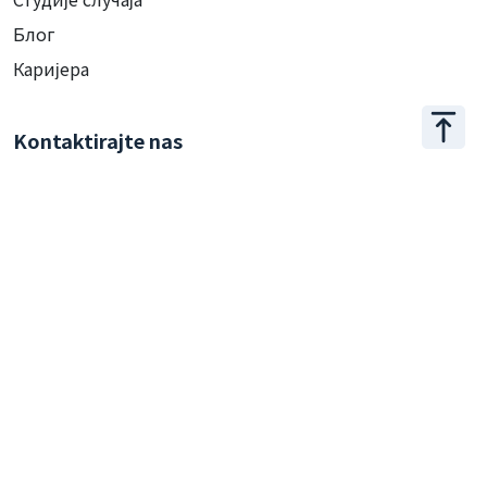
Блог
Каријера
Kontaktirajte nas
+886 2 2509 1807
hello@appar.com.tw
Kancelarija
11F.-8, No.27, Songjiang Rd., Zhongshan Dist., Taipei
City 104, Taiwan (R.O.C.)