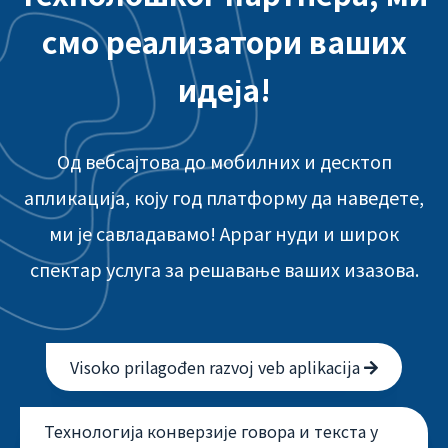
смо реализатори ваших
идеја!
Од вебсајтова до мобилних и десктоп
апликација, коју год платформу да наведете,
ми је савладавамо! Appar нуди и широк
спектар услуга за решавање ваших изазова.
Visoko prilagođen razvoj veb aplikacija
Технологија конверзије говора и текста у