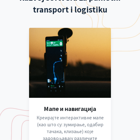
transport i logistiku
Мапе и навигација
Креирајте интерактивне мапе
(као што су: зумирање, одабир
тачака, клизање) које
задовољавају различите