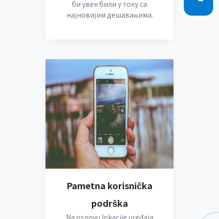
би увек били у току са
најновијим дешавањима.
Pametna korisnička
podrška
Na osnovu lokacije uređaja