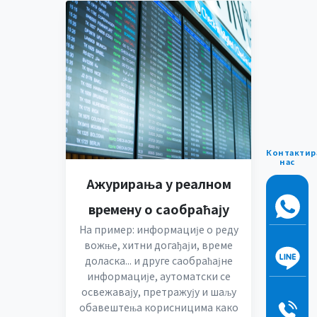
Контактир
нас
Ажурирања у реалном
времену о саобраћају
На пример: информације о реду
вожње, хитни догађаји, време
доласка... и друге саобраћајне
информације, аутоматски се
освежавају, претражују и шаљу
обавештења корисницима како