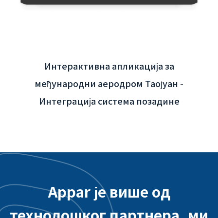
Интерактивна апликација за
међународни аеродром Таојуан -
Интеграција система позадине
Appar је више од
технолошког партнера, ми