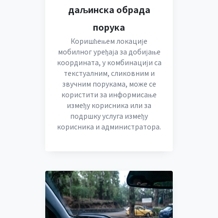
даљинска обрада
порука
Коришћењем локације
мобилног уређаја за добијање
координата, у комбинацији са
текстуалним, сликовним и
звучним порукама, може се
користити за информисање
између корисника или за
подршку услуга између
корисника и администратора.