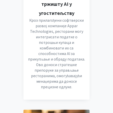
тржишту AI у
угоститељству
Кроз прилагођени софтверски
развој компаније Appar
Technologies, ресторани могу
интегрисати податке о
потрошњи купаца и
комбиновати их са
способностима AI за
прикупљање и обраду података.
Ово доноси стратешке
препоруке за управљање
ресторанима, омогућавајући
менаџерима да доносе
прецизне одлуке.