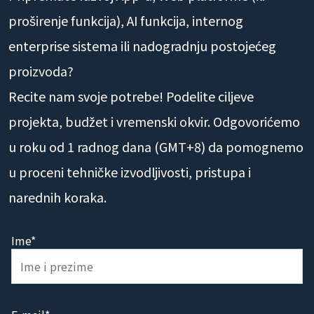
Pripremate razvoj App-a, Web platforme (ili
proširenje funkcija), AI funkcija, internog
enterprise sistema ili nadogradnju postojećeg
proizvoda?
Recite nam svoje potrebe! Podelite ciljeve
projekta, budžet i vremenski okvir. Odgovorićemo
u roku od 1 radnog dana (GMT+8) da pomognemo
u proceni tehničke izvodljivosti, pristupa i
narednih koraka.
Ime*