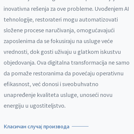
inovativna rešenja za ove probleme. Uvođenjem AI
tehnologije, restorateri mogu automatizovati
složene procese naručivanja, omogućavajući
zaposlenima da se fokusiraju na usluge veće
vrednosti, dok gosti uživaju u glatkom iskustvu
objedovanja. Ova digitalna transformacija ne samo
da pomaže restoranima da povećaju operativnu
efikasnost, već donosi i sveobuhvatno
unapređenje kvaliteta usluge, unoseći novu
energiju u ugostiteljstvo.
Класичан случај производа