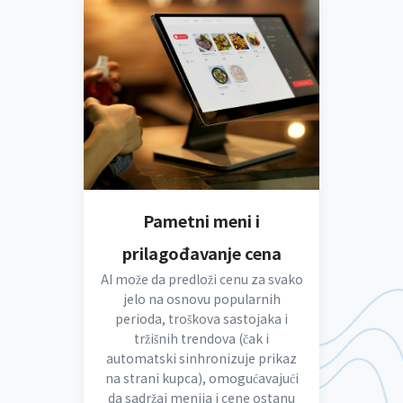
Pametni meni i
prilagođavanje cena
AI može da predloži cenu za svako
jelo na osnovu popularnih
perioda, troškova sastojaka i
tržišnih trendova (čak i
automatski sinhronizuje prikaz
na strani kupca), omogućavajući
da sadržaj menija i cene ostanu