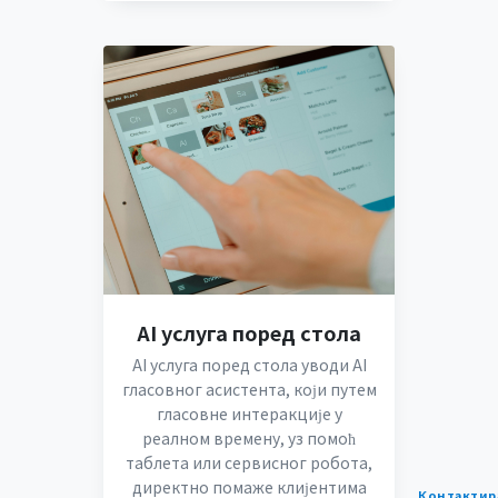
AI услуга поред стола
AI услуга поред стола уводи AI
гласовног асистента, који путем
гласовне интеракције у
реалном времену, уз помоћ
таблета или сервисног робота,
директно помаже клијентима
Контактир