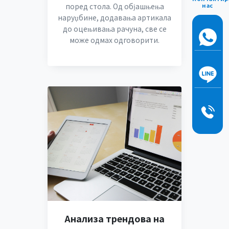
поред стола. Од објашњења
нас
наруџбине, додавања артикала
до оцењивања рачуна, све се
може одмах одговорити.
Анализа трендова на