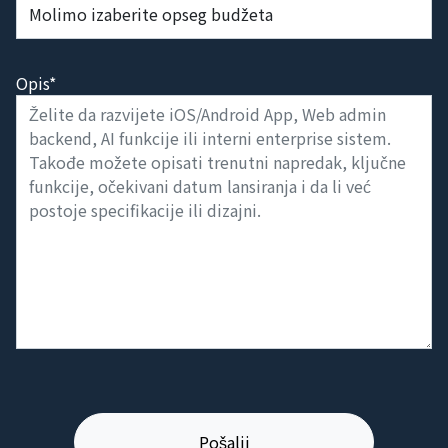
Opseg budžeta* (USD)
Opis*