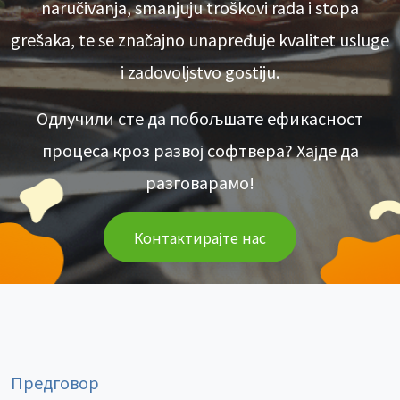
naručivanja, smanjuju troškovi rada i stopa
grešaka, te se značajno unapređuje kvalitet usluge
i zadovoljstvo gostiju.
Одлучили сте да побољшате ефикасност
процеса кроз развој софтвера? Хајде да
разговарамо!
Контактирајте нас
Предговор