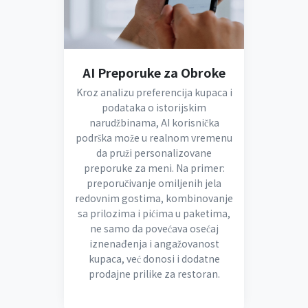
AI Preporuke za Obroke
Kroz analizu preferencija kupaca i
podataka o istorijskim
narudžbinama, AI korisnička
podrška može u realnom vremenu
da pruži personalizovane
preporuke za meni. Na primer:
preporučivanje omiljenih jela
redovnim gostima, kombinovanje
sa prilozima i pićima u paketima,
ne samo da povećava osećaj
iznenađenja i angažovanost
kupaca, već donosi i dodatne
prodajne prilike za restoran.