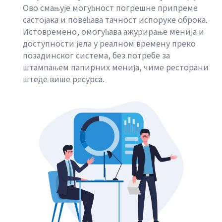
Ово смањује могућност погрешне припреме
састојака и повећава тачност испоруке оброка.
Истовремено, омогућава ажурирање менија и
доступности јела у реалном времену преко
позадинског система, без потребе за
штампањем папирних менија, чиме ресторани
штеде више ресурса.