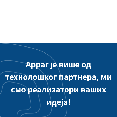
Интерактивна апликација за
међународни аеродром Таојуан -
Интеграција система позадине
Appar је више од
технолошког партнера, ми
смо реализатори ваших
идеја!