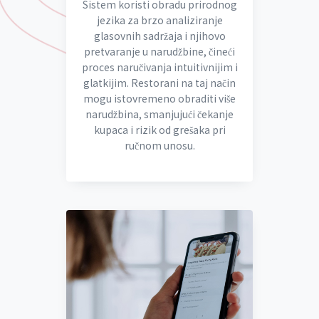
Sistem koristi obradu prirodnog
jezika za brzo analiziranje
glasovnih sadržaja i njihovo
pretvaranje u narudžbine, čineći
proces naručivanja intuitivnijim i
glatkijim. Restorani na taj način
mogu istovremeno obraditi više
narudžbina, smanjujući čekanje
kupaca i rizik od grešaka pri
ručnom unosu.