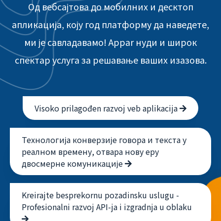
Од вебсајтова до мобилних и десктоп
апликација, коју год платформу да наведете,
ми је савладавамо! Appar нуди и широк
спектар услуга за решавање ваших изазова.
Visoko prilagođen razvoj veb aplikacija
Технологија конверзије говора и текста у
реалном времену, отвара нову еру
двосмерне комуникације
Kreirajte besprekornu pozadinsku uslugu -