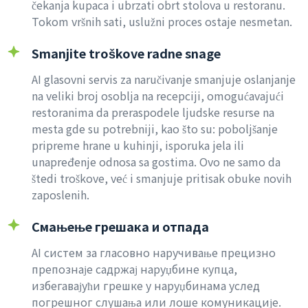
čekanja kupaca i ubrzati obrt stolova u restoranu.
Tokom vršnih sati, uslužni proces ostaje nesmetan.
Smanjite troškove radne snage
AI glasovni servis za naručivanje smanjuje oslanjanje
na veliki broj osoblja na recepciji, omogućavajući
restoranima da preraspodele ljudske resurse na
mesta gde su potrebniji, kao što su: poboljšanje
pripreme hrane u kuhinji, isporuka jela ili
unapređenje odnosa sa gostima. Ovo ne samo da
štedi troškove, već i smanjuje pritisak obuke novih
zaposlenih.
Смањење грешака и отпада
AI систем за гласовно наручивање прецизно
препознаје садржај наруџбине купца,
избегавајући грешке у наруџбинама услед
погрешног слушања или лоше комуникације.