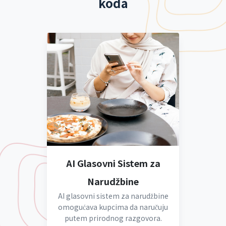
koda
AI Glasovni Sistem za
Narudžbine
AI glasovni sistem za narudžbine
omogućava kupcima da naručuju
putem prirodnog razgovora.