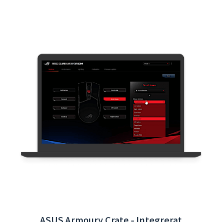
Interaktiv App för Taoyuan International
Airport - Backend-systemintegration