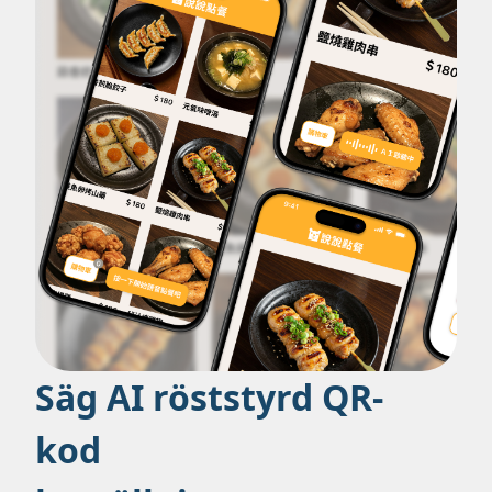
Säg AI röststyrd QR-
kod