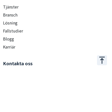
Tjänster
Bransch
Lösning
Fallstudier
Blogg
Karriär
Kontakta oss
+886 2 2509 1807
hello@appar.com.tw
Kontor
11F.-8, No.27, Songjiang Rd., Zhongshan Dist., Taipei