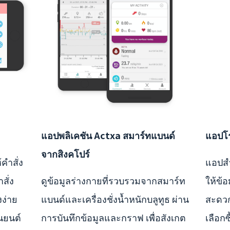
แอปพลิเคชัน Actxa สมาร์ทแบนด์
แอปโร
จากสิงคโปร์
คำสั่ง
แอปสำ
สั่ง
ดูข้อมูลร่างกายที่รวบรวมจากสมาร์ท
ให้ข้อ
งง่าย
แบนด์และเครื่องชั่งน้ำหนักบลูทูธ ผ่าน
สะดวก
่นยนต์
การบันทึกข้อมูลและกราฟ เพื่อสังเกต
เลือก