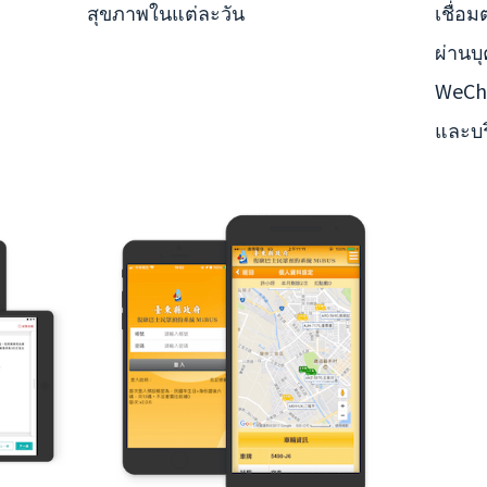
สุขภาพในแต่ละวัน
เชื่อ
ผ่านบ
WeCh
และบร