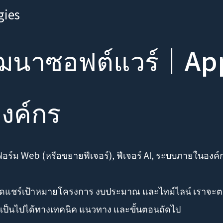
gies
พัฒนาซอฟต์แวร์｜Ap
งค์กร
์ม Web (หรือขยายฟีเจอร์), ฟีเจอร์ AI, ระบบภายในองค์กร 
ดแชร์เป้าหมายโครงการ งบประมาณ และไทม์ไลน์ เราจะต
มเป็นไปได้ทางเทคนิค แนวทาง และขั้นตอนถัดไป