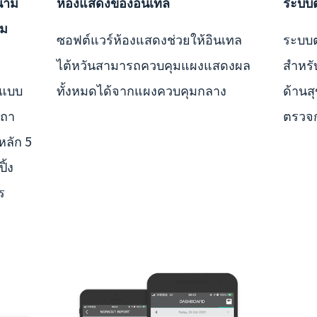
นาม
ห้องแสดงของอินเทล
ระบบต
วม
ซอฟต์แวร์ห้องแสดงช่วยให้อินเทล
ระบบต
ไต้หวันสามารถควบคุมแผงแสดงผล
สำหรั
นแบบ
ทั้งหมดได้จากแผงควบคุมกลาง
ด้านส
เถา
ตรวจก
หลัก 5
ิ้ง
ร