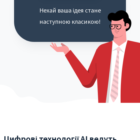
Нехай ваша ідея стане
наступною класикою!
Цифрові технології AI ведуть