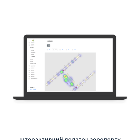
Інтерактивний додаток аеропорту