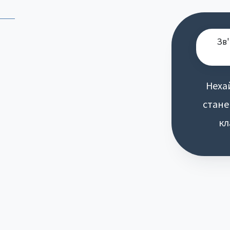
Зв'
Неха
стане
кл