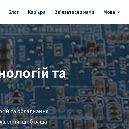
Блог
Кар'єра
Зв'язатися з нами
Мова
нологій та
логій та обладнання
 рішення, щоб ваша