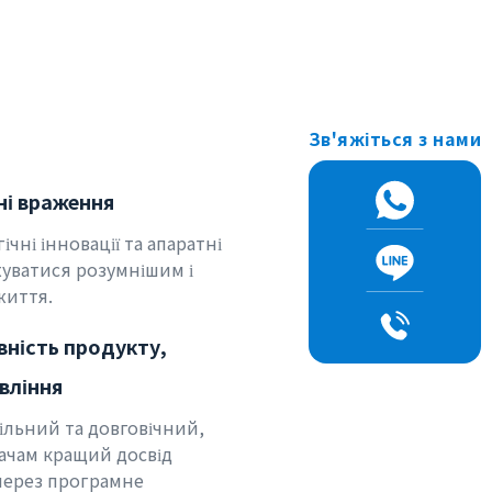
Зв'яжіться з нами
ні враження
чні інновації та апаратні
уватися розумнішим і
життя.
вність продукту,
вління
ільний та довговічний,
ачам кращий досвід
через програмне