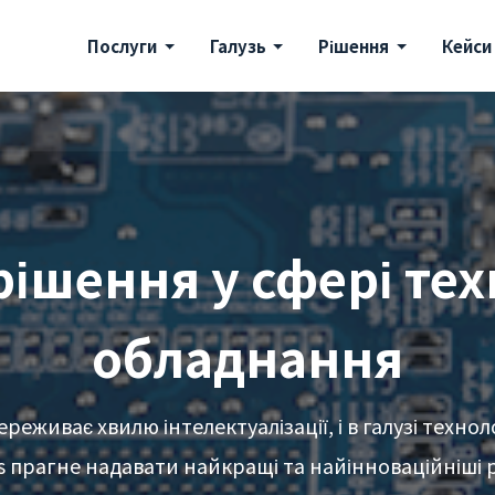
Послуги
Галузь
Рішення
Кейси
рішення у сфері тех
обладнання
переживає хвилю інтелектуалізації, і в галузі техно
s прагне надавати найкращі та найінноваційніші