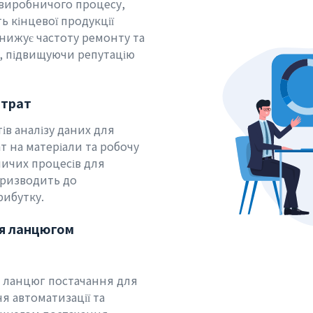
 виробничого процесу,
ь кінцевої продукції
нижує частоту ремонту та
в, підвищуючи репутацію
итрат
в аналізу даних для
т на матеріали та робочу
ичих процесів для
призводить до
рибутку.
ня ланцюгом
о ланцюг постачання для
я автоматизації та