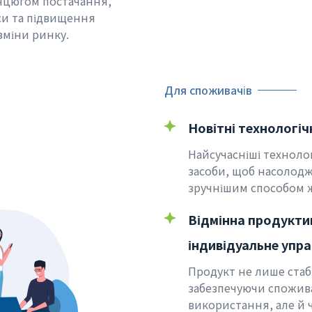
ланцюгом постачання,
си та підвищення
зміни ринку.
Для споживачів
Новітні технологіч
Найсучасніші технологі
засоби, щоб насолодж
зручнішим способом 
Відмінна продукти
індивідуальне упра
Продукт не лише стаб
забезпечуючи спожив
використання, але й 