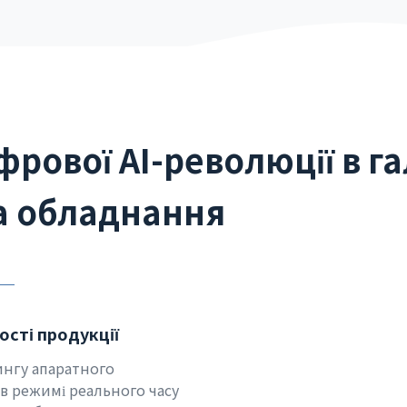
рової AI-революції в га
та обладнання
ості продукції
ингу апаратного
в режимі реального часу