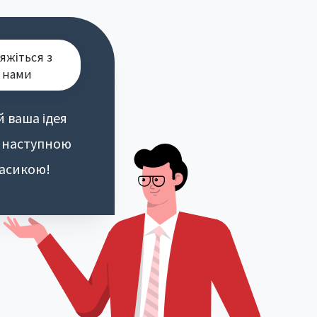
яжіться з
нами
й ваша ідея
 наступною
асикою!