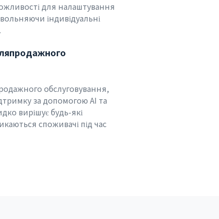
можливості для налаштування
овольняючи індивідуальні
.
сляпродажного
продажного обслуговування,
тримку за допомогою AI та
дко вирішує будь-які
икаються споживачі під час