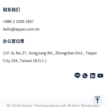
联系我们
+886 2 2509 1807
hello@appar.com.tw
办公室位置
11F.-8, No.27, Songjiang Rd., Zhongshan Dist., Taipei
City 104, Taiwan (R.O.C.)
© 2026 Appar Technologies All Rights Reserved.