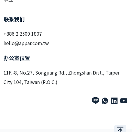
联系我们
+886 2 2509 1807
hello@appar.com.tw
办公室位置
11F.-8, No.27, Songjiang Rd., Zhongshan Dist., Taipei
City 104, Taiwan (R.O.C.)