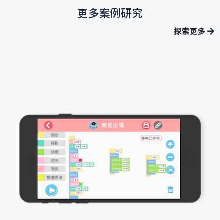
更多案例研究
探索更多