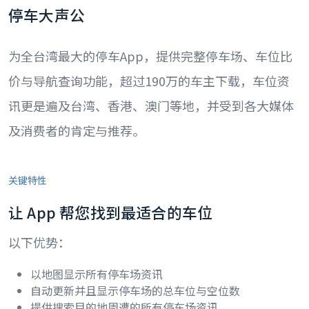
停车大声公
为全台湾最大的停车App，提供完整停车场、车位比
价与导航查询功能，超过190万的车主下载，车位资
讯更是遍及台湾、香港、澳门等地，并受到各大媒体
及消费者的肯定与推荐。
关键特性
让 App 帮您找到最适合的车位
以下优势：
以地图显示所有停车场资讯
自动更新并且显示停车场的总车位与空位数
提供搜索目的地周遭的所有停车场资讯