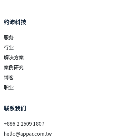
约沛科技
服务
行业
解决方案
案例研究
博客
职业
联系我们
+886 2 2509 1807
hello@appar.com.tw