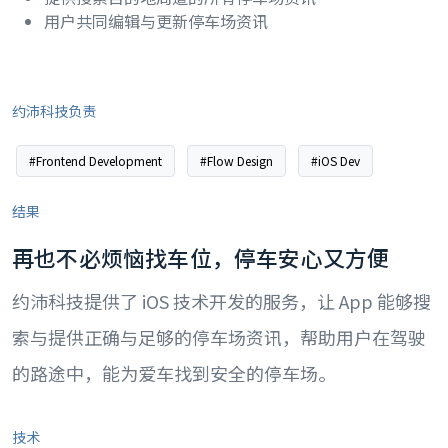
用户共同编辑与更新停车场资讯
约沛科技负责
#Frontend Development
#Flow Design
#iOS Dev
结果
再也不必烦恼找车位，停车安心又方便
约沛科技提供了 iOS 技术开发的服务，让 App 能够搜
索与提供正确与足够的停车场资讯，帮助用户在驾驶
的路途中，能为爱车找到安全的停车场。
技术