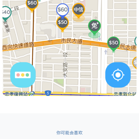
你可能会喜欢