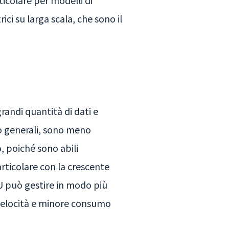
ticolare per modelli di
ci su larga scala, che sono il
randi quantità di dati e
lo generali, sono meno
o, poiché sono abili
articolare con la crescente
U può gestire in modo più
e velocità e minore consumo