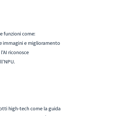
re funzioni come:
lle immagini e miglioramento
l'AI riconosce
ll'NPU.
otti high-tech come la guida