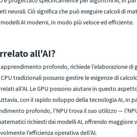
PU è progettato specificamente per algoritmi AI, in par
neurali. Ciò significa che può eseguire calcoli di matri
odelli AI moderni, in modo più veloce ed efficiente.
relato all'AI?
 di apprendimento profondo, richiede l'elaborazione di g
 CPU tradizionali possano gestire le esigenze di calco
correlati all'AI. Le GPU possono aiutare in questo aspett
uttavia, con il rapido sviluppo della tecnologia AI, in p
dimento profondo, l'NPU trova il suo utilizzo — l'NP
 matematici richiesti dai modelli AI, offrendo maggior
olmente l'efficienza operativa dell'AI.