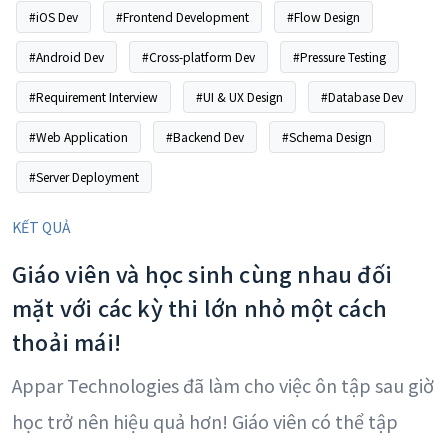
#iOS Dev
#Frontend Development
#Flow Design
#Android Dev
#Cross-platform Dev
#Pressure Testing
#Requirement Interview
#UI & UX Design
#Database Dev
#Web Application
#Backend Dev
#Schema Design
#Server Deployment
KẾT QUẢ
Giáo viên và học sinh cùng nhau đối
mặt với các kỳ thi lớn nhỏ một cách
thoải mái!
Appar Technologies đã làm cho việc ôn tập sau giờ
học trở nên hiệu quả hơn! Giáo viên có thể tập