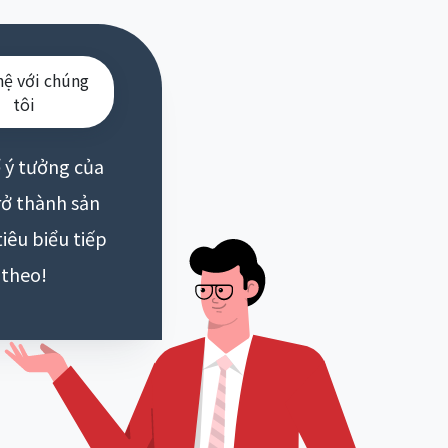
hệ với chúng
tôi
 ý tưởng của
rở thành sản
iêu biểu tiếp
theo!