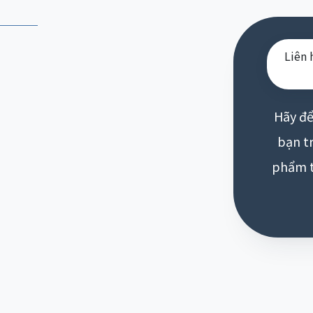
Liên 
Hãy để
bạn t
phẩm t