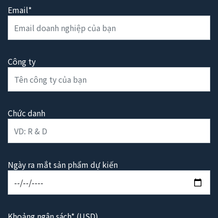
Email*
Công ty
Chức danh
Ngày ra mắt sản phẩm dự kiến
Khoảng ngân sách* (USD)