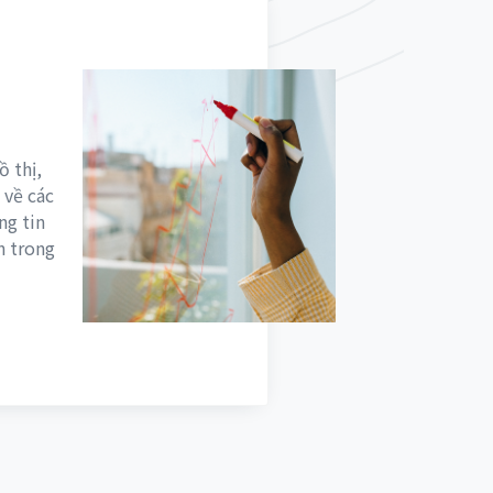
ồ thị,
 về các
ng tin
n trong