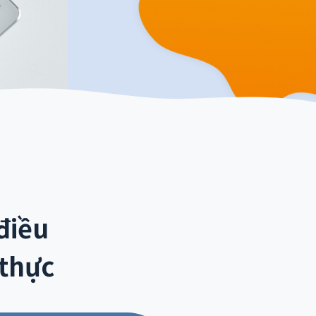
điều
 thực