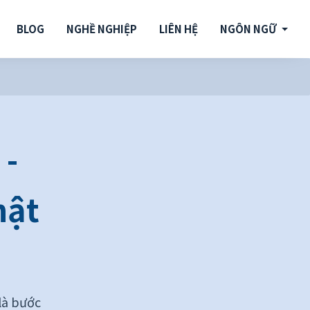
BLOG
NGHỀ NGHIỆP
LIÊN HỆ
NGÔN NGỮ
 -
hật
là bước