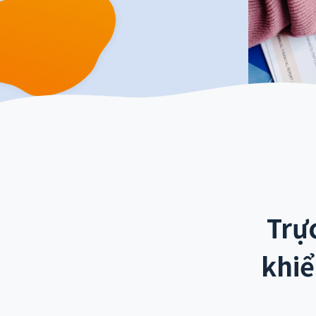
Trự
khiể