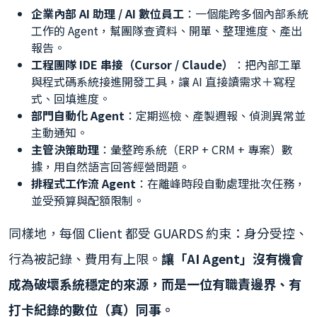
企業內部 AI 助理 / AI 數位員工
：一個能跨多個內部系統
工作的 Agent，幫團隊查資料、開單、整理進度、產出
報告。
工程團隊 IDE 串接（Cursor / Claude）
：把內部工單
與程式碼系統接進開發工具，讓 AI 直接讀需求＋寫程
式、回填進度。
部門自動化 Agent
：定期巡檢、產製週報、偵測異常並
主動通知。
主管決策助理
：彙整跨系統（ERP + CRM + 專案）數
據，用自然語言回答經營問題。
排程式工作流 Agent
：在離峰時段自動處理批次任務，
並受預算與配額限制。
同樣地，每個 Client 都受 GUARDS 約束：身分受控、
行為被記錄、費用有上限。
讓「AI Agent」沒有機會
成為破壞系統穩定的來源，而是一位有職責邊界、有
打卡紀錄的數位（真）同事。