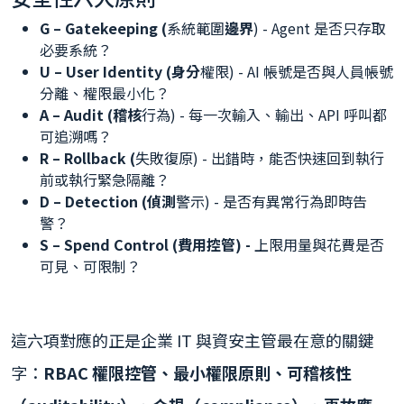
G – Gatekeeping (
系統範圍
邊界
) - Agent 是否只存取
必要系統？
U – User Identity (身分
權限) - AI 帳號是否與人員帳號
分離、權限最小化？
A – Audit (稽核
行為) - 每一次輸入、輸出、API 呼叫都
可追溯嗎？
R – Rollback (
失敗復原) - 出錯時，能否快速回到執行
前或執行緊急隔離？
D – Detection (偵測
警示) - 是否有異常行為即時告
警？
S – Spend Control (費用控管) -
上限用量與花費是否
可見、可限制？
這六項對應的正是企業 IT 與資安主管最在意的關鍵
字：
RBAC 權限控管、最小權限原則、可稽核性