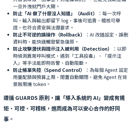
一旦外洩就門戶大開。
防止「AI 做了什麼沒人知道」（Audit）
：每一次呼
叫、輸入與輸出都留下 log，事後可追責、稽核可舉
證，也符合資安與法遵要求。
防止不可逆的誤操作（Rollback）
：AI 改錯設定、誤刪
資料時，能快速觸發緊急復原。
防止攻擊潛伏與提示注入被利用（Detection）
：以即
時偵測異常呼叫模式，遇到「工具投毒」、「提示注
入」等手法能即時告警、自動阻斷。
防止帳單失控（Spend Control）
：為每個 Agent 設定
用量配額與預算上限、閒置自動關閉，避免 Agent 在背
景無限燒 token。
遵循 GUARDS 原則，讓「導入系統的 AI」變成有規
矩、可控、可稽核，進而成為可以安心合作的好同
事。