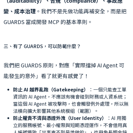
（auditability）、合規（compliance）、事故應
變、成本治理
。我們不是先做功能再補安全，而是把
GUARDS 當成開發 MCP 的基本準則。
三、有了 GUARDS，可以防範什麼？
我們把 GUARDS 原則，對應「實際擋掉 AI Agent 可
能發生的意外」看了就更有感覺了！
防止 AI 越界亂跑（Gatekeeping）
：一個只能查工單
資訊的 AI Agent，不應該有機會碰到財務或人資系統；
當這個 AI Agent 被攻擊時，也會觸發例外處理，所以無
法橫向擴大影響其他系統模組（範圍）。
防止權責不清與憑證外洩（User Identity）
：AI 用獨
立的服務帳號、最小權限與短期憑證運作，不會借用真
人帳號導致「出事查不到是誰做的」，也避免長期金鑰