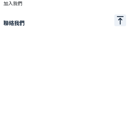
加入我們
聯絡我們
+886 2 2509 1807
hello@appar.com.tw
辦公室位置
104 台北市中山區松江路 27 號 11 樓之 8（台灣）
© 2026 Appar Technologies All Rights Reserved.